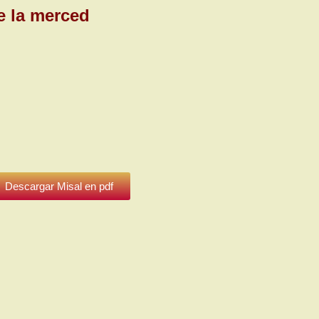
e la merced
Descargar Misal en pdf
l