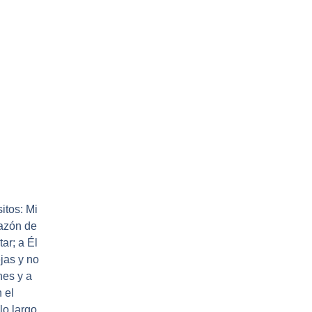
itos: Mi
razón de
ar; a Él
ejas y no
nes y a
 el
lo largo