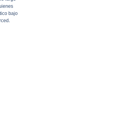
uienes
tico bajo
rced.