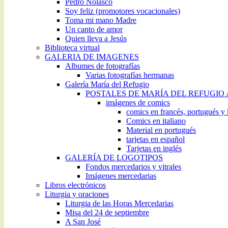
Pedro Nolasco
Soy feliz (promotores vocacionales)
Toma mi mano Madre
Un canto de amor
Quien lleva a Jesús
Biblioteca virtual
GALERIA DE IMAGENES
Albumes de fotografías
Varias fotografías hermanas
Galería María del Refugio
POSTALES DE MARÍA DEL REFUGIO
imágenes de comics
comics en francés, portugués y
Comics en italiano
Material en portugués
tarjetas en español
Tarjetas en inglés
GALERÍA DE LOGOTIPOS
Fondos mercedarios y vitrales
Imágenes mercedarias
Libros electrónicos
Liturgia y oraciones
Liturgia de las Horas Mercedarias
Misa del 24 de septiembre
A San José