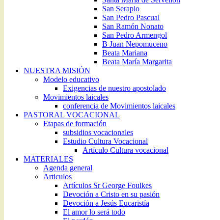
San Serapio
San Pedro Pascual
San Ramón Nonato
San Pedro Armengol
B Juan Nepomuceno
Beata Mariana
Beata María Margarita
NUESTRA MISIÓN
Modelo educativo
Exigencias de nuestro apostolado
Movimientos laicales
conferencia de Movimientos laicales
PASTORAL VOCACIONAL
Etapas de formación
subsidios vocacionales
Estudio Cultura Vocacional
Artículo Cultura vocacional
MATERIALES
Agenda general
Articulos
Artículos Sr George Foulkes
Devoción a Cristo en su pasión
Devoción a Jesús Eucaristía
El amor lo será todo