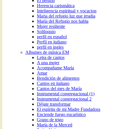
El perdón
Herencia carismática
Inteligencia espiritual y vocacion
Maria del refugio luz que irradia
María del Refugio nos habla
Mujer resiliente
Soliloquio
perfil en español
Perfil en italiano
perfil en ingles
Albumes de música EM
Letra de cantos
A una mujer
Acompañame María
Amar
Bendición de alimentos
Cantos en italiano
Cantos del mes de María
Instrumental congregacional (1)
Instrumental congregacional 2
Déjate transformar
El espíritu de mi Madre Fundadora
Enciende fuego eucarístico
Grano de trigo
María de la Merced