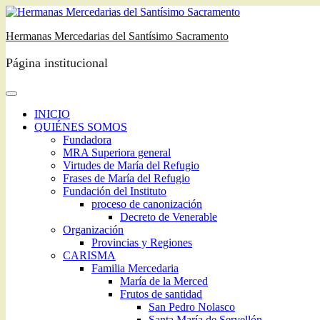
Saltar
al
Hermanas Mercedarias del Santísimo Sacramento
contenido
Página institucional
INICIO
QUIÉNES SOMOS
Fundadora
MRA Superiora general
Virtudes de María del Refugio
Frases de María del Refugio
Fundación del Instituto
proceso de canonización
Decreto de Venerable
Organización
Provincias y Regiones
CARISMA
Familia Mercedaria
María de la Merced
Frutos de santidad
San Pedro Nolasco
Santa María de Servellón