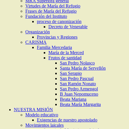
MRA Superiora general
Virtudes de María del Refugio
Frases de María del Refugio
Fundación del Instituto
proceso de canonización
Decreto de Venerable
Organización
Provincias y Regiones
CARISMA
Familia Mercedaria
María de la Merced
Frutos de santidad
San Pedro Nolasco
Santa María de Servellón
San Serapio
San Pedro Pascual
San Ramón Nonato
San Pedro Armengol
B Juan Nepomuceno
Beata Mariana
Beata María Margarita
NUESTRA MISIÓN
Modelo educativo
Exigencias de nuestro apostolado
Movimientos laicales