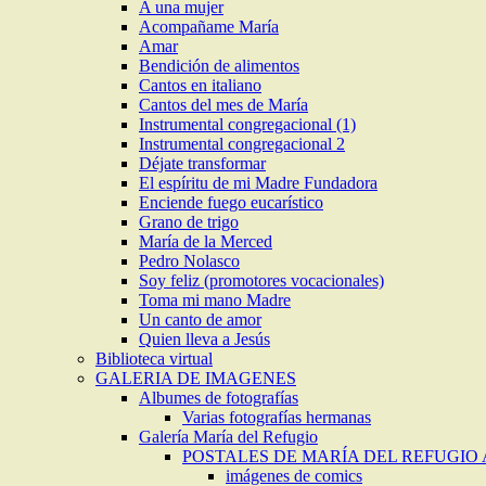
A una mujer
Acompañame María
Amar
Bendición de alimentos
Cantos en italiano
Cantos del mes de María
Instrumental congregacional (1)
Instrumental congregacional 2
Déjate transformar
El espíritu de mi Madre Fundadora
Enciende fuego eucarístico
Grano de trigo
María de la Merced
Pedro Nolasco
Soy feliz (promotores vocacionales)
Toma mi mano Madre
Un canto de amor
Quien lleva a Jesús
Biblioteca virtual
GALERIA DE IMAGENES
Albumes de fotografías
Varias fotografías hermanas
Galería María del Refugio
POSTALES DE MARÍA DEL REFUGIO
imágenes de comics