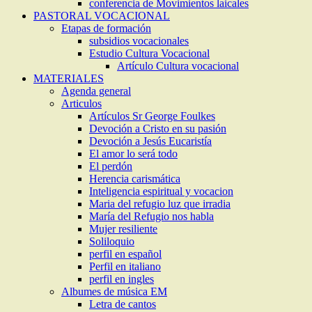
conferencia de Movimientos laicales
PASTORAL VOCACIONAL
Etapas de formación
subsidios vocacionales
Estudio Cultura Vocacional
Artículo Cultura vocacional
MATERIALES
Agenda general
Articulos
Artículos Sr George Foulkes
Devoción a Cristo en su pasión
Devoción a Jesús Eucaristía
El amor lo será todo
El perdón
Herencia carismática
Inteligencia espiritual y vocacion
Maria del refugio luz que irradia
María del Refugio nos habla
Mujer resiliente
Soliloquio
perfil en español
Perfil en italiano
perfil en ingles
Albumes de música EM
Letra de cantos