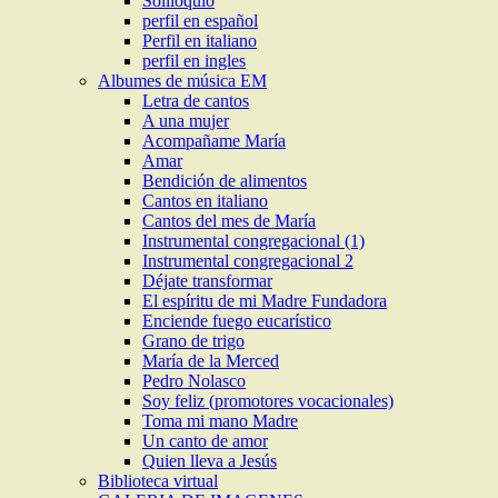
Soliloquio
perfil en español
Perfil en italiano
perfil en ingles
Albumes de música EM
Letra de cantos
A una mujer
Acompañame María
Amar
Bendición de alimentos
Cantos en italiano
Cantos del mes de María
Instrumental congregacional (1)
Instrumental congregacional 2
Déjate transformar
El espíritu de mi Madre Fundadora
Enciende fuego eucarístico
Grano de trigo
María de la Merced
Pedro Nolasco
Soy feliz (promotores vocacionales)
Toma mi mano Madre
Un canto de amor
Quien lleva a Jesús
Biblioteca virtual