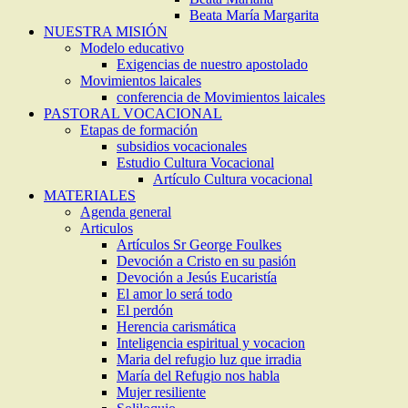
Beata María Margarita
NUESTRA MISIÓN
Modelo educativo
Exigencias de nuestro apostolado
Movimientos laicales
conferencia de Movimientos laicales
PASTORAL VOCACIONAL
Etapas de formación
subsidios vocacionales
Estudio Cultura Vocacional
Artículo Cultura vocacional
MATERIALES
Agenda general
Articulos
Artículos Sr George Foulkes
Devoción a Cristo en su pasión
Devoción a Jesús Eucaristía
El amor lo será todo
El perdón
Herencia carismática
Inteligencia espiritual y vocacion
Maria del refugio luz que irradia
María del Refugio nos habla
Mujer resiliente