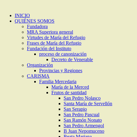
INICIO
QUIÉNES SOMOS
Fundadora
MRA Superiora general
Virtudes de María del Refugio
Frases de María del Refugio
Fundación del Instituto
proceso de canonización
Decreto de Venerable
Organización
Provincias y Regiones
CARISMA
Familia Mercedaria
María de la Merced
Frutos de santidad
San Pedro Nolasco
Santa María de Servellón
San Serapio
San Pedro Pascual
San Ramón Nonato
San Pedro Armengol
B Juan Nepomuceno
Beata Mariana